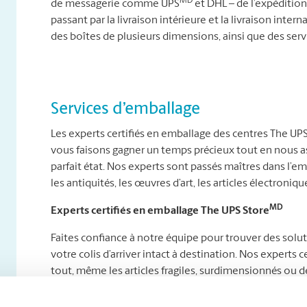
MD
de messagerie comme UPS
et DHL – de l’expédition 
passant par la livraison intérieure et la livraison int
des boîtes de plusieurs dimensions, ainsi que des ser
Services d’emballage
Les experts certifiés en emballage des centres The UP
vous faisons gagner un temps précieux tout en nous as
parfait état. Nos experts sont passés maîtres dans l’e
les antiquités, les œuvres d’art, les articles électroniques
MD
Experts certifiés en emballage The UPS Store
Faites confiance à notre équipe pour trouver des solu
votre colis d’arriver intact à destination. Nos expert
tout, même les articles fragiles, surdimensionnés ou de
Que vous envoyiez des délices maison à des proches à l