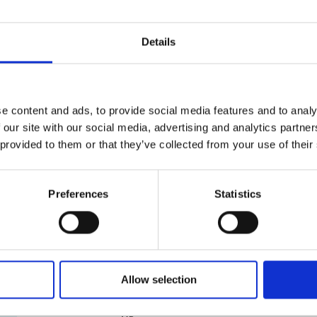
nous pouvons les emballer pour vous avec minutie et s
Solutions d’emballage sur mesure
Details
Les objets surdimensionnés ou de forme spéciale exig
vous proposer des solutions d’emballage adaptées à v
commencer ? Passez voir nos experts certifiés en embal
e content and ads, to provide social media features and to analy
les meilleures méthodes d’emballage.
 our site with our social media, advertising and analytics partn
 provided to them or that they’ve collected from your use of their
Garantie d’emballage et d’expédition
Nous savons combien vos envois sont importants. À 
la légère. Nos experts certifiés en emballage sont passé
Preferences
Statistics
pourquoi nous répondons fièrement de nos services. P
d’emballage et d’expédition. Passez nous voir pour en s
Allow selection
Services et fournitures de démén