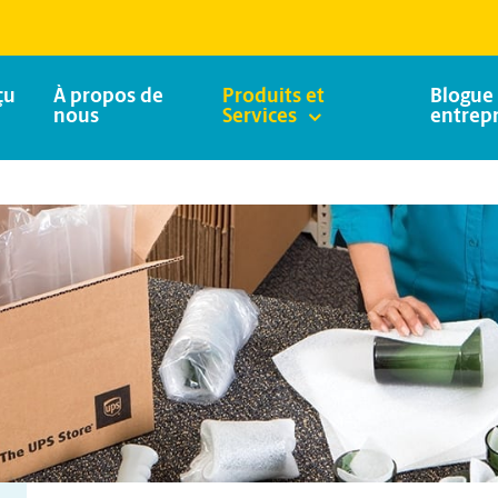
çu
À propos de
Produits et
Blogue 
nous
Services
entrepr