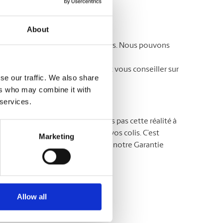
avoir-faire.
About
ent souvent des soins particuliers. Nous pouvons
os besoins. Vous ne savez par où
lage dès aujourd’hui. Ils sauront vous conseiller sur
se our traffic. We also share
ers who may combine it with
 services.
MD
The UPS Store
, nous ne prenons pas cette réalité à
s maîtres dans la protection de vos colis. C’est
Marketing
rotégez vos colis en souscrivant notre Garantie
avoir plus !
Allow all
agement