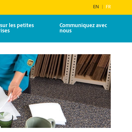
EN
|
FR
sur les petites
Communiquez avec
ises
nous