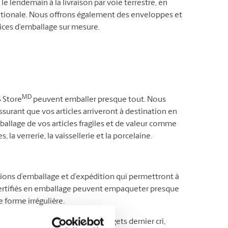
le lendemain à la livraison par voie terrestre, en
ernationale. Nous offrons également des enveloppes et
vices d’emballage sur mesure.
MD
S Store
peuvent emballer presque tout. Nous
surant que vos articles arriveront à destination en
mballage de vos articles fragiles et de valeur comme
, la verrerie, la vaissellerie et la porcelaine.
tions d’emballage et d’expédition qui permettront à
s certifiés en emballage peuvent empaqueter presque
 forme irrégulière.
’autre bout du pays ou des gadgets dernier cri,