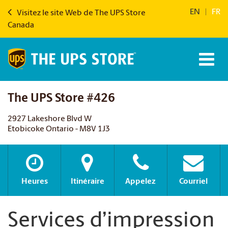
EN
|
FR
Visitez le site Web de The UPS Store
Canada
The UPS Store #426
2927 Lakeshore Blvd W
Etobicoke Ontario - M8V 1J3
Heures
Itinéraire
Appelez
Courriel
Services d’impression