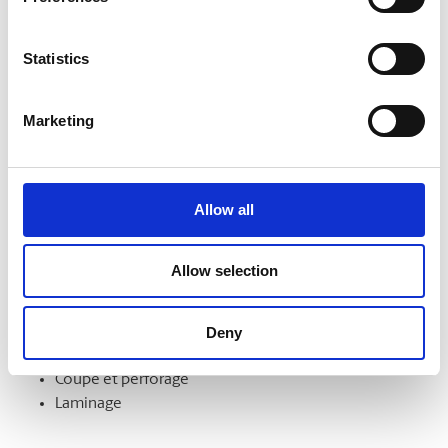
formats. Nous pouvons aussi les monter sur un support et
les laminer pour en améliorer l’aspect et la durabilité.
Statistics
Marketing
Finition de documents
Démarquez-vous par la qualité de vos documents et de vos
présentations. Nous offrons notamment les services
Allow all
suivants :
Intercalaires à onglet
Allow selection
Assemblage
Reliure
Deny
Pliage
Mise en bloc
Coupe et perforage
Laminage