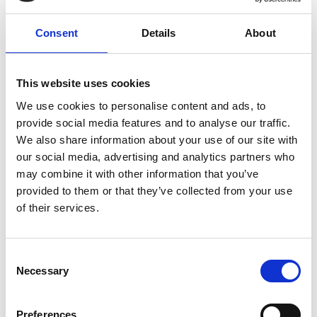
Services de graphisme
Consent
Details
About
Banderoles
This website uses cookies
Des salons commerciaux aux inaugurations officielles, les
We use cookies to personalise content and ads, to
banderoles attirent l’attention et communiquent votre
provide social media features and to analyse our traffic.
message avec force. Nous offrons des banderoles de
We also share information about your use of our site with
dimensions standards ou sur mesure. Nous pouvons même
our social media, advertising and analytics partners who
les monter sur un support pour afficher clairement votre
may combine it with other information that you’ve
présence.
provided to them or that they’ve collected from your use
of their services.
Consent
Affiches
Necessary
Selection
En tant qu’experts de l’impression, nous imprimons des
affiches d’allure professionnelle dans un vaste choix de
Preferences