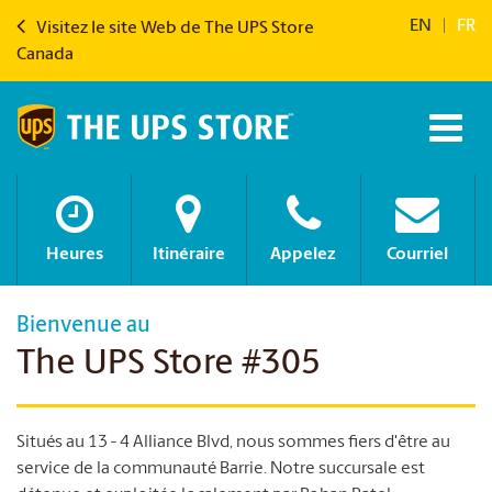
EN
|
FR
Visitez le site Web de The UPS Store
Canada
Heures
Itinéraire
Appelez
Courriel
Bienvenue au
The UPS Store #305
Situés au 13 - 4 Alliance Blvd, nous sommes fiers d'être au
service de la communauté Barrie. Notre succursale est