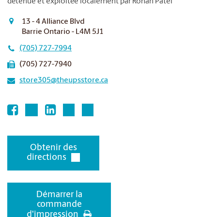
détenue et exploitée localement par Rohan Patel
13 - 4 Alliance Blvd
Barrie Ontario - L4M 5J1
(705) 727-7994
(705) 727-7940
store305@theupsstore.ca
Obtenir des
directions
Démarrer la
commande
d'impression