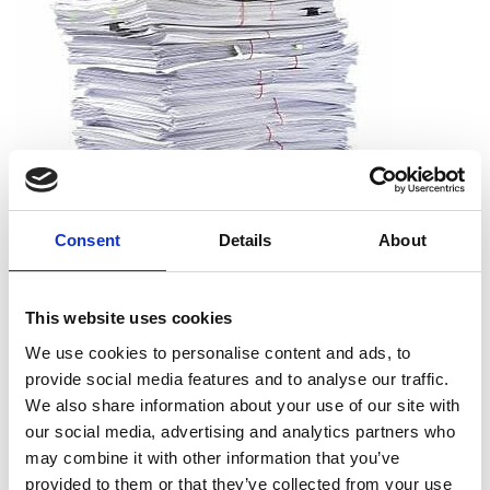
Consent
Details
About
Que puis-je déchiqueter ?
This website uses cookies
Vous pouvez déchiqueter tous les types de papier, dont le
We use cookies to personalise content and ads, to
papier d’impression, les reçus, les notes et les sorties
provide social media features and to analyse our traffic.
d’imprimante. Et vous n’avez pas à vous soucier de retirer les
We also share information about your use of our site with
agrafes, les trombones ou les chemises. Nous acceptons les
our social media, advertising and analytics partners who
documents tels qu’ils sont.
may combine it with other information that you’ve
provided to them or that they’ve collected from your use