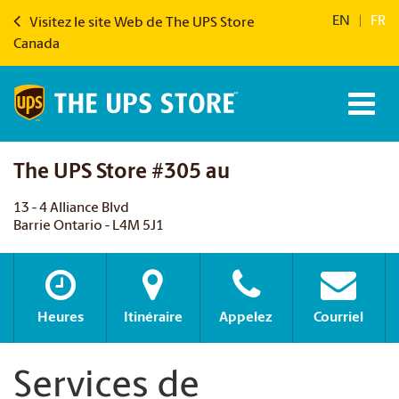
EN
|
FR
Visitez le site Web de The UPS Store
Canada
The UPS Store #305 au
13 - 4 Alliance Blvd
Barrie Ontario - L4M 5J1
Heures
Itinéraire
Appelez
Courriel
Services de