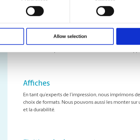
Banderoles
Des salons commerciaux aux inaugurations officielles, 
Allow selection
communiquent votre message avec force. Nous offron
mesure. Nous pouvons même les monter sur un support
Affiches
En tant qu’experts de l’impression, nous imprimons des
choix de formats. Nous pouvons aussi les monter sur u
et la durabilité.