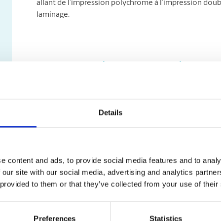
allant de l’impression polychrome à l’impression double 
laminage.
Cartes postales et cartons d’invitat
Les cartes postales et les cartons d’invitation sont u
un événement. Laissez-nous le soin de les créer et d
pouvons même vous aider à les distribuer ! Passez nous
Details
avec notre équipe des solutions d’impression.
Nos services d’impression de cartes postales et de car
Impression polychrome
e content and ads, to provide social media features and to analy
Impression double face
 our site with our social media, advertising and analytics partn
Variété de formats
 provided to them or that they’ve collected from your use of their
Choix de papier
Services de graphisme
Preferences
Statistics