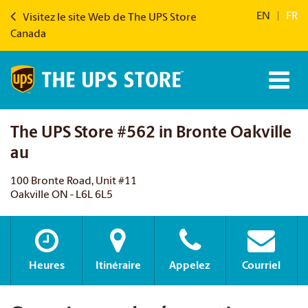
EN
|
FR
Visitez le site Web de The UPS Store
Canada
The UPS Store #562 in Bronte Oakville
au
100 Bronte Road, Unit #11
Oakville ON - L6L 6L5
Heures
Itinéraire
Appelez
Courriel