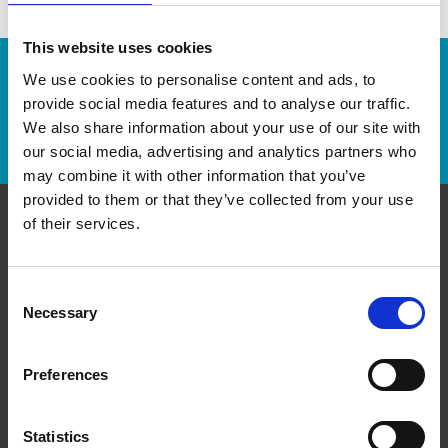
This website uses cookies
Numéro de suivi :
We use cookies to personalise content and ads, to
provide social media features and to analyse our traffic.
We also share information about your use of our site with
Repérer un envoi
our social media, advertising and analytics partners who
may combine it with other information that you’ve
provided to them or that they’ve collected from your use
of their services.
Communiquer avec nous
Consent
The UPS Store #562 in Bronte Oakville
Necessary
100 Bronte Road, Unit #11
Selection
Oakville ON - L6L 6L5
Obtenez l'itinéraire vers notre magasin
Preferences
(905) 582-1883
(905) 582-1288
Statistics
store562@theupsstore.ca