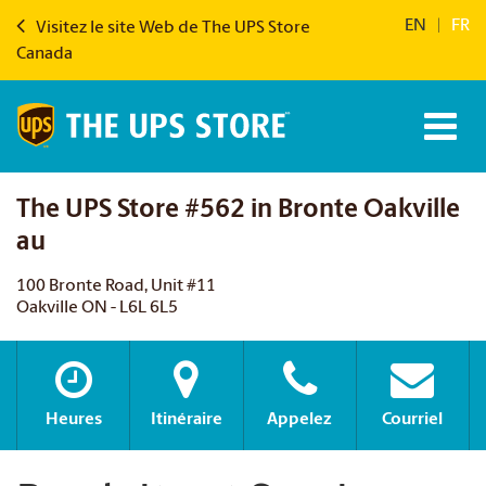
EN
|
FR
Visitez le site Web de The UPS Store
Canada
The UPS Store #562 in Bronte Oakville
au
100 Bronte Road, Unit #11
Oakville ON - L6L 6L5
Heures
Itinéraire
Appelez
Courriel