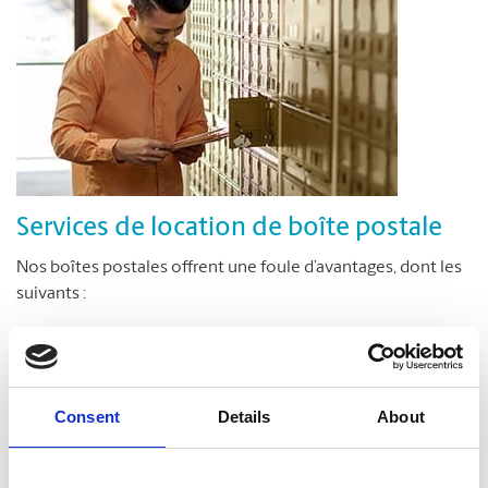
Services de location de boîte postale
Nos boîtes postales offrent une foule d’avantages, dont les
suivants :
Véritable adresse municipale, et non un simple
numéro de case postale
Réception de colis livrés par toutes les entreprises de
Consent
messagerie
Details
About
Accès sécuritaire à votre boîte postale en tout temps,
jour et nuit*