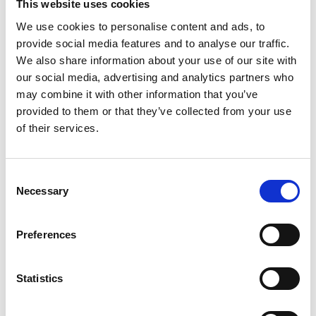
This website uses cookies
Avis de réception des colis et du courrier
Retenue et réacheminement du courrier
We use cookies to personalise content and ads, to
provide social media features and to analyse our traffic.
Apprendre davantage
We also share information about your use of our site with
our social media, advertising and analytics partners who
may combine it with other information that you’ve
provided to them or that they’ve collected from your use
of their services.
Consent
Necessary
Selection
Preferences
Services de finition de documents
Statistics
Donnez fière allure à vos documents grâce à nos services de