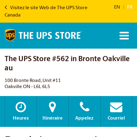
EN
|
FR
Visitez le site Web de The UPS Store
Canada
The UPS Store #562 in Bronte Oakville
au
100 Bronte Road, Unit #11
Oakville ON - L6L 6L5
Heures
Itinéraire
Appelez
Courriel