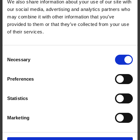
Communiquer avec nous
We also share information about your use of our site with
our social media, advertising and analytics partners who
may combine it with other information that you’ve
The UPS Store #562 in Bronte Oakville
100 Bronte Road, Unit #11
provided to them or that they’ve collected from your use
Oakville ON - L6L 6L5
of their services.
Obtenez l'itinéraire vers notre magasin
(905) 582-1883
Consent
(905) 582-1288
Necessary
Selection
store562@theupsstore.ca
Preferences
Nous suivre
Statistics
Marketing
Heures d'ouverture