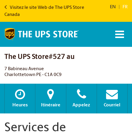
EN
|
FR
Visitez le site Web de The UPS Store
Canada
The UPS Store#527 au
7 Babineau Avenue
Charlottetown PE - C1A 0C9
Heures
Itinéraire
Appelez
Courriel
Services de