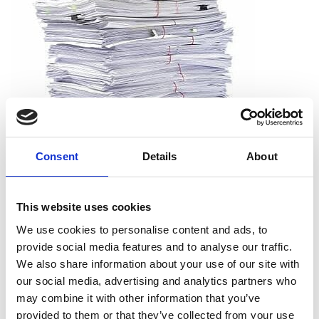
Consent
Details
About
Que puis-je déchiqueter ?
This website uses cookies
Vous pouvez déchiqueter tous les types de papier, dont le
We use cookies to personalise content and ads, to
papier d’impression, les reçus, les notes et les sorties
provide social media features and to analyse our traffic.
d’imprimante. Et vous n’avez pas à vous soucier de retirer les
We also share information about your use of our site with
agrafes, les trombones ou les chemises. Nous acceptons les
our social media, advertising and analytics partners who
documents tels qu’ils sont.
may combine it with other information that you’ve
provided to them or that they’ve collected from your use