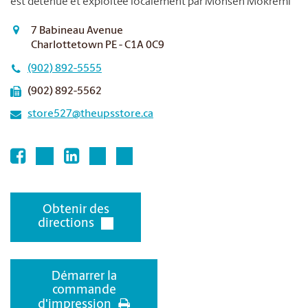
est détenue et exploitée localement par Mohsen Mokremi
7 Babineau Avenue
Charlottetown PE - C1A 0C9
(902) 892-5555
(902) 892-5562
store527@theupsstore.ca
Obtenir des
directions
Démarrer la
commande
d'impression