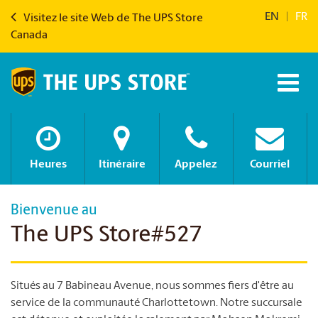
EN
|
FR
Visitez le site Web de The UPS Store
Canada
Heures
Itinéraire
Appelez
Courriel
Bienvenue au
The UPS Store#527
Situés au 7 Babineau Avenue, nous sommes fiers d'être au
service de la communauté Charlottetown. Notre succursale