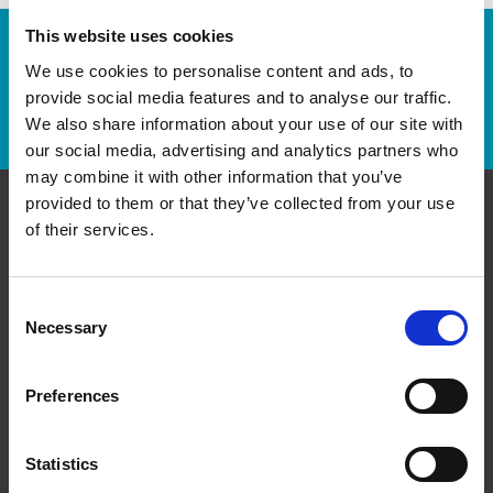
This website uses cookies
Numéro de suivi :
We use cookies to personalise content and ads, to
provide social media features and to analyse our traffic.
Repérer un envoi
We also share information about your use of our site with
our social media, advertising and analytics partners who
may combine it with other information that you’ve
provided to them or that they’ve collected from your use
of their services.
Communiquer avec nous
The UPS Store #505
Consent
5920 boulevard Gouin Ouest
Necessary
Montreal QC - H4J 1E6
Selection
Obtenez l'itinéraire vers notre magasin
(514) 312-5555
Preferences
(514) 312-2323
store505@theupsstore.ca
Statistics