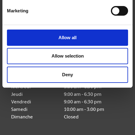
Nous suivre
Marketing
Allow all
Heures d'ouverture
Allow selection
Lundi
9:00 am - 6:30 pm
Deny
Mardi
9:00 am - 6:30 pm
Mercredi
9:00 am - 6:30 pm
Jeudi
9:00 am - 6:30 pm
Vendredi
9:00 am - 6:30 pm
Samedi
10:00 am - 3:00 pm
Dimanche
Closed