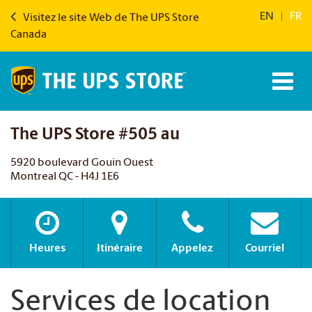
EN
|
FR
Visitez le site Web de The UPS Store
Canada
The UPS Store #505 au
5920 boulevard Gouin Ouest
Montreal QC - H4J 1E6
Heures
Itinéraire
Appelez
Courriel
Services de location