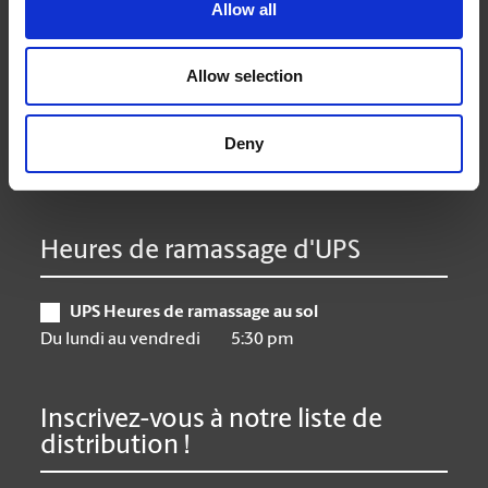
Lundi
9:00 am - 6:30 pm
Allow all
Mardi
9:00 am - 6:30 pm
Mercredi
9:00 am - 6:30 pm
Allow selection
Jeudi
9:00 am - 6:30 pm
Vendredi
9:00 am - 6:30 pm
Deny
Samedi
10:00 am - 3:00 pm
Dimanche
Closed
Heures de ramassage d'UPS
UPS Heures de ramassage au sol
Du lundi au vendredi
5:30 pm
Inscrivez-vous à notre liste de
distribution !