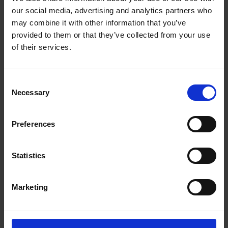
our social media, advertising and analytics partners who
The UPS Store #505
may combine it with other information that you’ve
5920 boulevard Gouin Ouest
provided to them or that they’ve collected from your use
Montreal QC - H4J 1E6
of their services.
Obtenez l'itinéraire vers notre magasin
(514) 312-5555
(514) 312-2323
Consent
store505@theupsstore.ca
Necessary
Selection
Preferences
Nous suivre
Statistics
Marketing
Heures d'ouverture