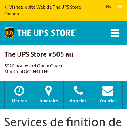
EN
|
FR
Visitez le site Web de The UPS Store
Canada
The UPS Store #505 au
5920 boulevard Gouin Ouest
Montreal QC - H4J 1E6
Heures
Itinéraire
Appelez
Courriel
Services de finition de