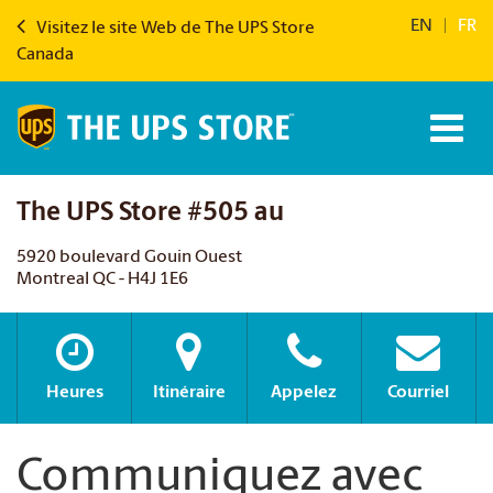
EN
|
FR
Visitez le site Web de The UPS Store
Canada
The UPS Store #505 au
5920 boulevard Gouin Ouest
Montreal QC - H4J 1E6
Heures
Itinéraire
Appelez
Courriel
Communiquez avec