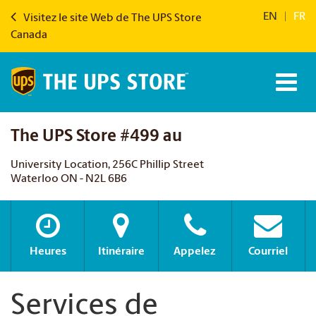
EN
|
FR
Visitez le site Web de The UPS Store
Canada
The UPS Store #499 au
University Location, 256C Phillip Street
Waterloo ON - N2L 6B6
Heures
Itinéraire
Appelez
Courriel
Services de