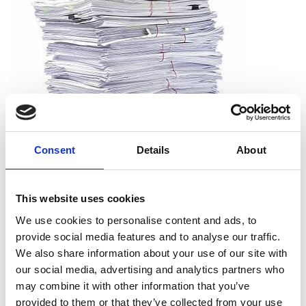
Consent
Details
About
Que puis-je déchiqueter ?
This website uses cookies
Vous pouvez déchiqueter tous les types de papier, dont le
We use cookies to personalise content and ads, to
papier d’impression, les reçus, les notes et les sorties
provide social media features and to analyse our traffic.
d’imprimante. Et vous n’avez pas à vous soucier de retirer les
We also share information about your use of our site with
agrafes, les trombones ou les chemises. Nous acceptons les
our social media, advertising and analytics partners who
documents tels qu’ils sont.
may combine it with other information that you’ve
provided to them or that they’ve collected from your use