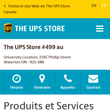
EN
|
FR
Visitez le site Web de The UPS Store
Canada
The UPS Store #499 au
University Location, 256C Phillip Street
Waterloo ON - N2L 6B6
Heures
Itinéraire
Appelez
Courriel
Produits et Services