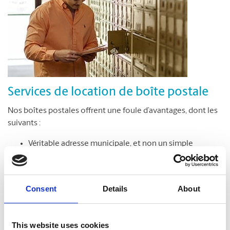
Services de location de boîte postale
Nos boîtes postales offrent une foule d’avantages, dont les
suivants :
Véritable adresse municipale, et non un simple
numéro de case postale
Réception de colis livrés par toutes les entreprises de
messagerie
Consent
Details
About
Accès sécuritaire à votre boîte postale en tout temps,
jour et nuit*
Avis de réception des colis et du courrier
This website uses cookies