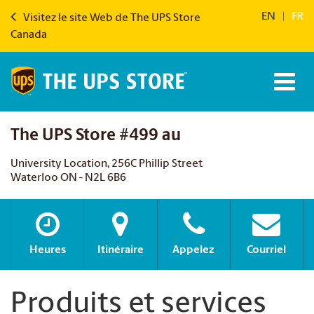
EN
|
FR
Visitez le site Web de The UPS Store
Canada
The UPS Store #499 au
University Location, 256C Phillip Street
Waterloo ON - N2L 6B6
Heures
Itinéraire
Appelez
Courriel
Produits et services