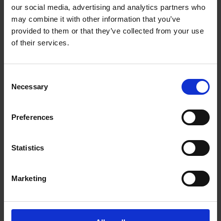
our social media, advertising and analytics partners who
The UPS Store #499
may combine it with other information that you’ve
University Location, 256C Phillip Street
Waterloo ON - N2L 6B6
provided to them or that they’ve collected from your use
Obtenez l'itinéraire vers notre magasin
of their services.
(226) 647-4995
(226) 647-5229
Consent
store499@theupsstore.ca
Necessary
Selection
Nous suivre
Preferences
Statistics
Marketing
Heures d'ouverture
Lundi
9:00 am - 6:30 pm