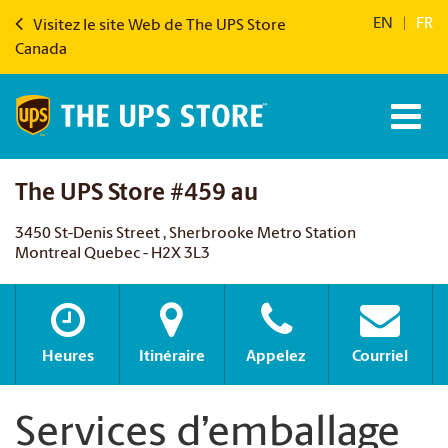
EN
|
FR
Visitez le site Web de The UPS Store
Canada
The UPS Store #459 au
3450 St-Denis Street , Sherbrooke Metro Station
Montreal Quebec - H2X 3L3
Heures
Itinéraire
Appelez
Courriel
Services d’emballage