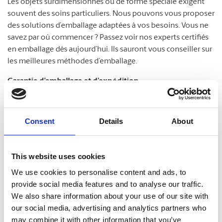
Les objets surdimensionnés ou de forme spéciale exigent
souvent des soins particuliers. Nous pouvons vous proposer
des solutions d’emballage adaptées à vos besoins. Vous ne
savez par où commencer ? Passez voir nos experts certifiés
en emballage dès aujourd’hui. Ils sauront vous conseiller sur
les meilleures méthodes d’emballage.
Garantie d’emballage et d’expédition
Nous savons combien vos envois sont importants. À The
MD
UPS Store
, nous ne prenons pas cette réalité à la légère.
Consent
Details
About
Nos experts certifiés en emballage sont passés maîtres dans
la protection de vos colis. C’est pourquoi nous répondons
fièrement de nos services. Protégez vos colis en souscrivant
This website uses cookies
notre Garantie d’emballage et d’expédition. Passez nous voir
We use cookies to personalise content and ads, to
pour en savoir plus !
provide social media features and to analyse our traffic.
We also share information about your use of our site with
our social media, advertising and analytics partners who
may combine it with other information that you’ve