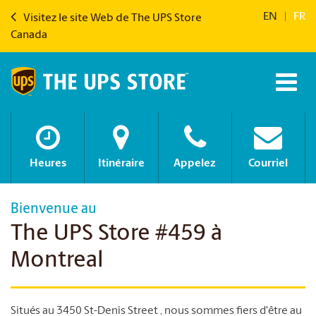
EN
|
FR
Visitez le site Web de The UPS Store
Canada
Heures
Itinéraire
Appelez
Courriel
Bienvenue au
The UPS Store #459 à
Montreal
Situés au 3450 St-Denis Street , nous sommes fiers d'être au