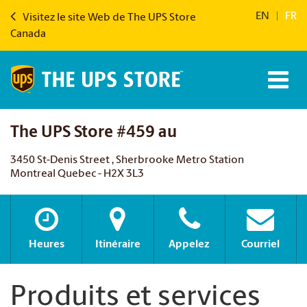
EN
|
FR
Visitez le site Web de The UPS Store
Canada
The UPS Store #459 au
3450 St-Denis Street , Sherbrooke Metro Station
Montreal Quebec - H2X 3L3
Heures
Itinéraire
Appelez
Courriel
Produits et services