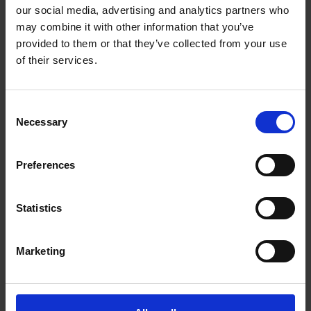
our social media, advertising and analytics partners who
The UPS Store #459
may combine it with other information that you’ve
3450 St-Denis Street , Sherbrooke Metro Station
Montreal Quebec - H2X 3L3
provided to them or that they’ve collected from your use
Obtenez l'itinéraire vers notre magasin
of their services.
(514) 907-1577
(514) 907-1018
Consent
store459@theupsstore.ca
Necessary
Selection
Nous suivre
Preferences
Statistics
Marketing
Heures d'ouverture
Lundi
10:00 am - 6:00 pm