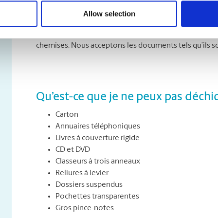
Que puis-je déchiqueter ?
Allow selection
Vous pouvez déchiqueter tous les types de papier, dont 
sorties d’imprimante. Et vous n’avez pas à vous soucier
chemises. Nous acceptons les documents tels qu’ils s
Qu’est-ce que je ne peux pas déchi
Carton
Annuaires téléphoniques
Livres à couverture rigide
CD et DVD
Classeurs à trois anneaux
Reliures à levier
Dossiers suspendus
Pochettes transparentes
Gros pince-notes