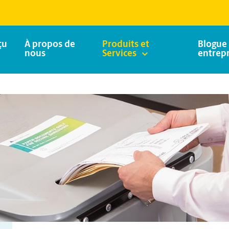
çu
À propos de
Produits et
Blogue 
nous
Services
entrepr