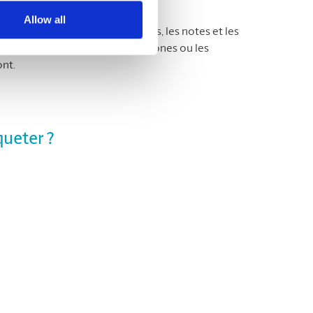
Allow all
le papier d’impression, les reçus, les notes et les
 de retirer les agrafes, les trombones ou les
ont.
queter ?