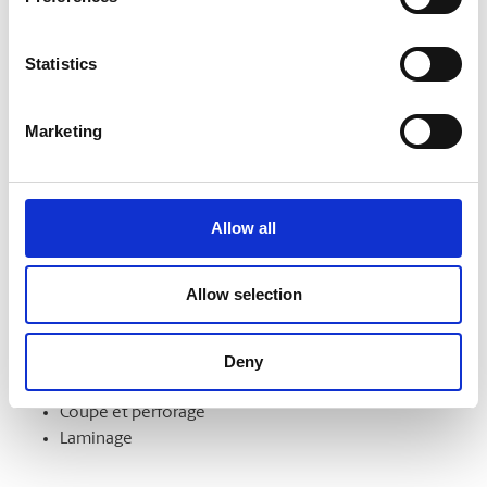
formats. Nous pouvons aussi les monter sur un support et
les laminer pour en améliorer l’aspect et la durabilité.
Statistics
Marketing
Finition de documents
Démarquez-vous par la qualité de vos documents et de vos
présentations. Nous offrons notamment les services
Allow all
suivants :
Intercalaires à onglet
Allow selection
Assemblage
Reliure
Deny
Pliage
Mise en bloc
Coupe et perforage
Laminage