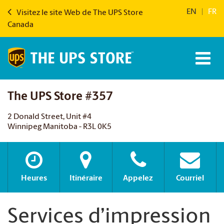
EN
|
FR
Visitez le site Web de The UPS Store
Canada
The UPS Store #357
2 Donald Street, Unit #4
Winnipeg Manitoba - R3L 0K5
Heures
Itinéraire
Appelez
Courriel
Services d’impression