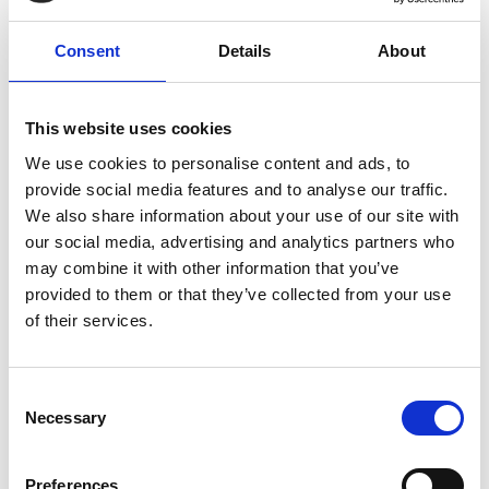
Services de graphisme
Consent
Details
About
Banderoles
This website uses cookies
Des salons commerciaux aux inaugurations officielles, les
We use cookies to personalise content and ads, to
banderoles attirent l’attention et communiquent votre
provide social media features and to analyse our traffic.
message avec force. Nous offrons des banderoles de
We also share information about your use of our site with
dimensions standards ou sur mesure. Nous pouvons même
our social media, advertising and analytics partners who
les monter sur un support pour afficher clairement votre
may combine it with other information that you’ve
présence.
provided to them or that they’ve collected from your use
of their services.
Consent
Affiches
Necessary
Selection
En tant qu’experts de l’impression, nous imprimons des
affiches d’allure professionnelle dans un vaste choix de
Preferences