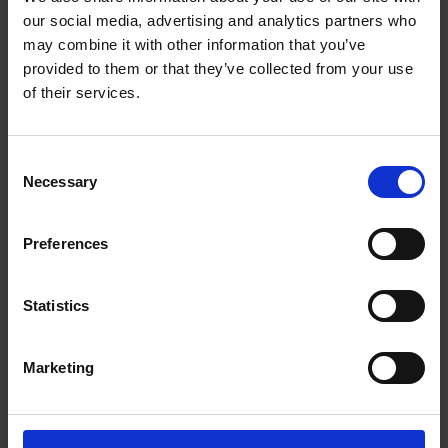
our social media, advertising and analytics partners who
The UPS Store #357
may combine it with other information that you’ve
2 Donald Street, Unit #4
provided to them or that they’ve collected from your use
Winnipeg Manitoba - R3L 0K5
of their services.
Obtenez l'itinéraire vers notre magasin
(204) 477-1691
(204) 477-4688
Consent
store357@theupsstore.ca
Necessary
Selection
Preferences
Nous suivre
Statistics
Marketing
Heures d'ouverture