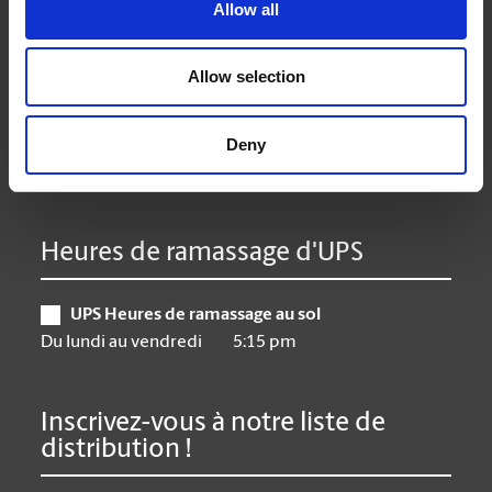
Lundi
9:00 am - 6:30 pm
Allow all
Mardi
9:00 am - 6:30 pm
Mercredi
9:00 am - 6:30 pm
Allow selection
Jeudi
9:00 am - 6:30 pm
Vendredi
9:00 am - 6:30 pm
Deny
Samedi
10:00 am - 3:00 pm
Dimanche
Closed
Heures de ramassage d'UPS
UPS Heures de ramassage au sol
Du lundi au vendredi
5:15 pm
Inscrivez-vous à notre liste de
distribution !