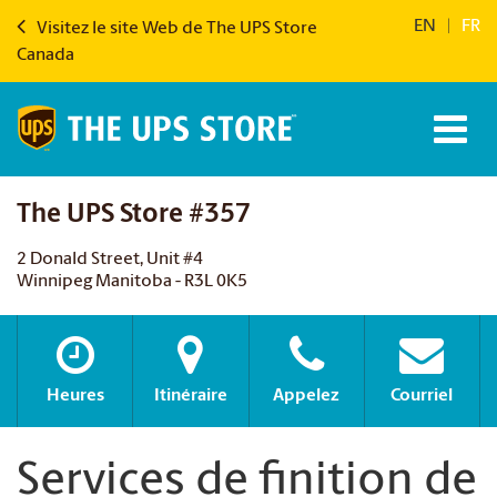
EN
|
FR
Visitez le site Web de The UPS Store
Canada
The UPS Store #357
2 Donald Street, Unit #4
Winnipeg Manitoba - R3L 0K5
Heures
Itinéraire
Appelez
Courriel
Services de finition de