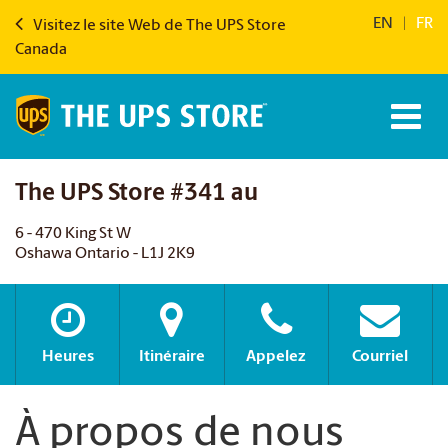
EN
|
FR
Visitez le site Web de The UPS Store
Canada
The UPS Store #341 au
6 - 470 King St W
Oshawa Ontario - L1J 2K9
Heures
Itinéraire
Appelez
Courriel
À propos de nous