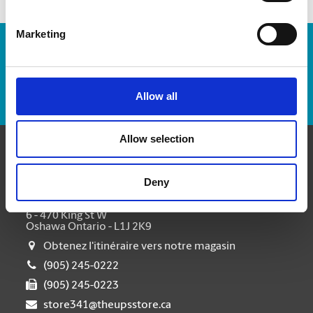
Marketing
Numéro de suivi :
Repérer un envoi
Allow all
Allow selection
Communiquer avec nous
Deny
The UPS Store #341
6 - 470 King St W
Oshawa Ontario - L1J 2K9
Obtenez l'itinéraire vers notre magasin
(905) 245-0222
(905) 245-0223
store341@theupsstore.ca