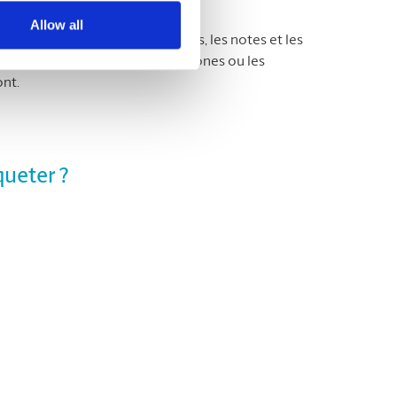
Allow all
le papier d’impression, les reçus, les notes et les
 de retirer les agrafes, les trombones ou les
ont.
queter ?