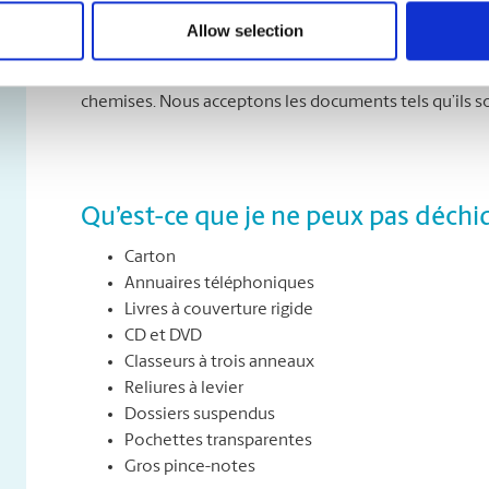
Que puis-je déchiqueter ?
Allow selection
Vous pouvez déchiqueter tous les types de papier, dont 
sorties d’imprimante. Et vous n’avez pas à vous soucier
chemises. Nous acceptons les documents tels qu’ils s
Qu’est-ce que je ne peux pas déchi
Carton
Annuaires téléphoniques
Livres à couverture rigide
CD et DVD
Classeurs à trois anneaux
Reliures à levier
Dossiers suspendus
Pochettes transparentes
Gros pince-notes