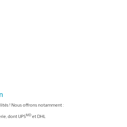
on
ités ! Nous offrons notamment :
MD
erie, dont UPS
et DHL