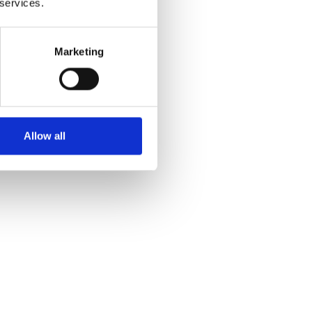
 services.
le
 les suivants :
Marketing
numéro de case postale
ises de messagerie
emps, jour et nuit*
Allow all