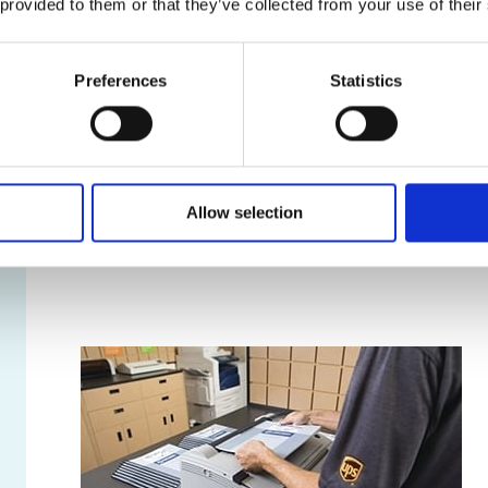
 provided to them or that they’ve collected from your use of their
Services de location de boîte posta
Nos boîtes postales offrent une foule d’avantages, dont
Preferences
Statistics
Véritable adresse municipale, et non un simple 
Réception de colis livrés par toutes les entrepr
Accès sécuritaire à votre boîte postale en tout t
Avis de réception des colis et du courrier
Retenue et réacheminement du courrier
Allow selection
Apprendre davantage