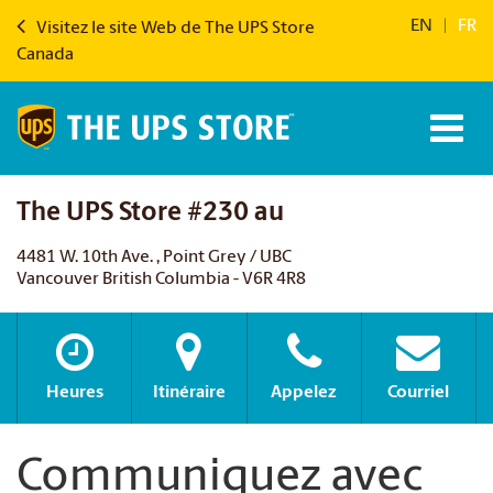
EN
|
FR
Visitez le site Web de The UPS Store
Canada
The UPS Store #230 au
4481 W. 10th Ave. , Point Grey / UBC
Vancouver British Columbia - V6R 4R8
Heures
Itinéraire
Appelez
Courriel
Communiquez avec