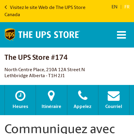
EN
|
FR
Visitez le site Web de The UPS Store
Canada
The UPS Store #174
North Centre Place, 210A 12A Street N
Lethbridge Alberta - T1H 2J1
Heures
Itinéraire
Appelez
Courriel
Communiquez avec