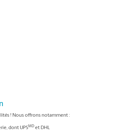
on
ités ! Nous offrons notamment :
MD
erie, dont UPS
et DHL