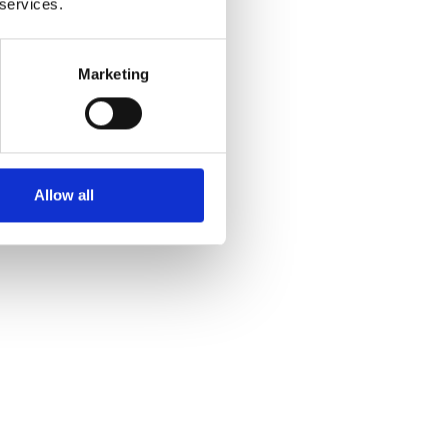
 services.
le
 les suivants :
Marketing
numéro de case postale
ises de messagerie
emps, jour et nuit*
Allow all