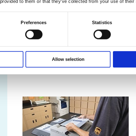
 provided to them or that they’ve collected from your use of their
Services de location de boîte posta
Nos boîtes postales offrent une foule d’avantages, dont
Preferences
Statistics
Véritable adresse municipale, et non un simple 
Réception de colis livrés par toutes les entrepr
Accès sécuritaire à votre boîte postale en tout t
Avis de réception des colis et du courrier
Retenue et réacheminement du courrier
Allow selection
Apprendre davantage