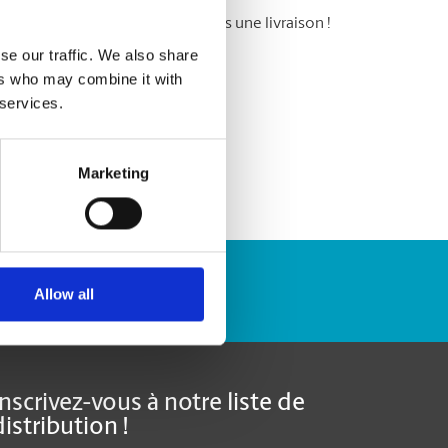
 messagerie : ne ratez plus jamais une livraison !
se our traffic. We also share
ers who may combine it with
 services.
Marketing
Repérer un envoi
Allow all
Inscrivez-vous à notre liste de
distribution !