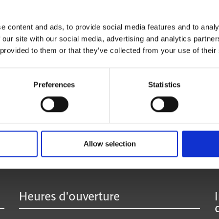
vous le réexpédier où que vous soyez.
La réception de colis de toutes les entreprises de
e content and ads, to provide social media features and to analy
 our site with our social media, advertising and analytics partn
 provided to them or that they’ve collected from your use of their
* Offert seulement à certains centres participants.
**Des frais supplémentaires peuvent s’appliquer.
Preferences
Statistics
:
Allow selection
Heures d'ouverture