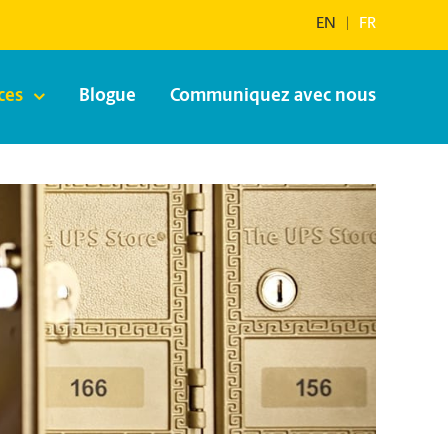
EN
|
FR
ces
Blogue
Communiquez avec nous