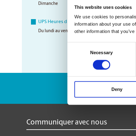
Dimanche
Closed
This website uses cookies
We use cookies to personalis
UPS Heures de ramassage
information about your use of
other information that you’ve
Du lundi au vendredi
12:45 pm
Consent
Necessary
Selection
Numéro de suivi 
Deny
Communiquer avec nous