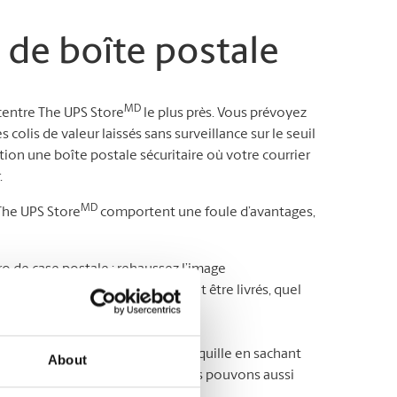
 de boîte postale
MD
 centre The UPS Store
le plus près. Vous prévoyez
olis de valeur laissés sans surveillance sur le seuil
ion une boîte postale sécuritaire où votre courrier
.
MD
 The UPS Store
comportent une foule d’avantages,
 de case postale : rehaussez l’image
dresse où tous vos colis peuvent être livrés, quel
rrier quand bon vous semble* ;
de courrier : ayant l’esprit tranquille en sachant
About
e que vous veniez le chercher. Nous pouvons aussi