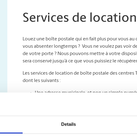
Services de location
Louez une boîte postale qui en fait plus pour vous au
vous absenter longtemps ? Vous ne voulez pas voir des c
de votre porte ? Nous pouvons mettre à votre disposit
sera conservé jusqu’à ce que vous puissiez le récupérer
Les services de location de boîte postale des centres
dont les suivants :
Une adresse municipale, et non un simple numéro
professionnelle de votre entreprise grâce à une a
que soit le service de messagerie ;
Un accès jour et nuit : venez chercher votre cou
Un service sûr de retenue et de réacheminement** 
Details
que votre courrier sera gardé sous clé jusqu’à c