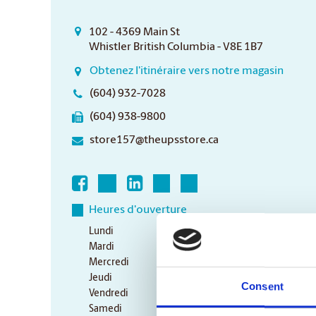
102 - 4369 Main St
Whistler British Columbia - V8E 1B7
Obtenez l'itinéraire vers notre magasin
(604) 932-7028
(604) 938-9800
store157@theupsstore.ca
Heures d'ouverture
Lundi
9:00 am - 6:30 pm
Mardi
9:00 am - 6:30 pm
Mercredi
9:00 am - 6:30 pm
Jeudi
9:00 am - 6:30 pm
Consent
Vendredi
9:00 am - 6:30 pm
Samedi
10:00 am - 3:00 pm