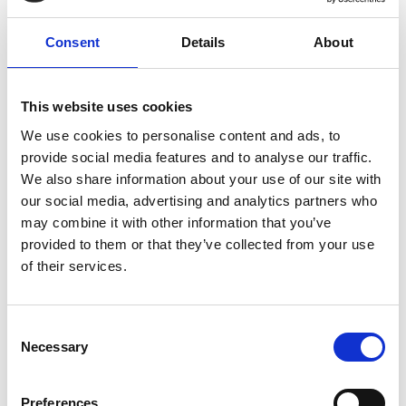
Services de graphisme
Consent
Details
About
Banderoles
This website uses cookies
Des salons commerciaux aux inaugurations officielles, les
We use cookies to personalise content and ads, to
banderoles attirent l’attention et communiquent votre
provide social media features and to analyse our traffic.
message avec force. Nous offrons des banderoles de
We also share information about your use of our site with
dimensions standards ou sur mesure. Nous pouvons même
our social media, advertising and analytics partners who
les monter sur un support pour afficher clairement votre
may combine it with other information that you’ve
présence.
provided to them or that they’ve collected from your use
of their services.
Consent
Affiches
Necessary
Selection
En tant qu’experts de l’impression, nous imprimons des
affiches d’allure professionnelle dans un vaste choix de
Preferences