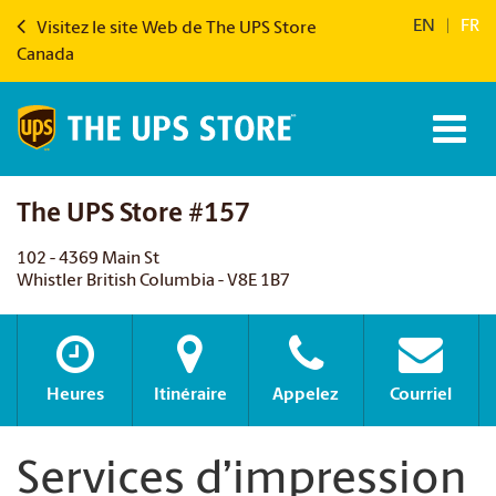
EN
|
FR
Visitez le site Web de The UPS Store
Canada
The UPS Store #157
102 - 4369 Main St
Whistler British Columbia - V8E 1B7
Heures
Itinéraire
Appelez
Courriel
Services d’impression