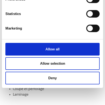
formats. Nous pouvons aussi les monter sur un support et
les laminer pour en améliorer l’aspect et la durabilité.
Statistics
Marketing
Finition de documents
Démarquez-vous par la qualité de vos documents et de vos
présentations. Nous offrons notamment les services
Allow all
suivants :
Intercalaires à onglet
Allow selection
Assemblage
Reliure
Deny
Pliage
Mise en bloc
Coupe et perforage
Laminage