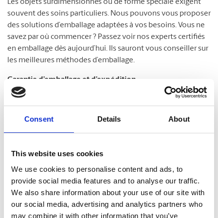
Les objets surdimensionnés ou de forme spéciale exigent
souvent des soins particuliers. Nous pouvons vous proposer
des solutions d’emballage adaptées à vos besoins. Vous ne
savez par où commencer ? Passez voir nos experts certifiés
en emballage dès aujourd’hui. Ils sauront vous conseiller sur
les meilleures méthodes d’emballage.
Garantie d’emballage et d’expédition
Nous savons combien vos envois sont importants. À The
MD
UPS Store
, nous ne prenons pas cette réalité à la légère.
Consent
Details
About
Nos experts certifiés en emballage sont passés maîtres dans
la protection de vos colis. C’est pourquoi nous répondons
fièrement de nos services. Protégez vos colis en souscrivant
This website uses cookies
notre Garantie d’emballage et d’expédition. Passez nous voir
We use cookies to personalise content and ads, to
pour en savoir plus !
provide social media features and to analyse our traffic.
We also share information about your use of our site with
our social media, advertising and analytics partners who
may combine it with other information that you’ve