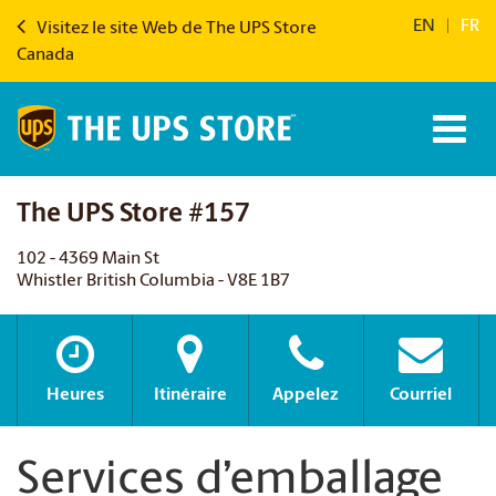
EN
|
FR
Visitez le site Web de The UPS Store
Canada
The UPS Store #157
102 - 4369 Main St
Whistler British Columbia - V8E 1B7
Heures
Itinéraire
Appelez
Courriel
Services d’emballage