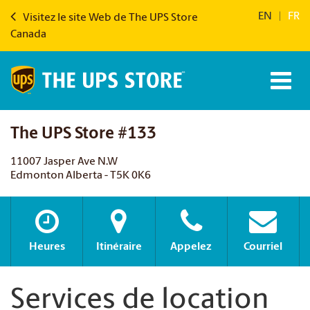
EN
|
FR
Visitez le site Web de The UPS Store
Canada
The UPS Store #133
11007 Jasper Ave N.W
Edmonton Alberta - T5K 0K6
Heures
Itinéraire
Appelez
Courriel
Services de location