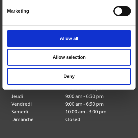
Nous suivre
Marketing
Allow all
Heures d'ouverture
Allow selection
Lundi
9:00 am - 6:30 pm
Deny
Mardi
9:00 am - 6:30 pm
Mercredi
9:00 am - 6:30 pm
Jeudi
9:00 am - 6:30 pm
Vendredi
9:00 am - 6:30 pm
Samedi
10:00 am - 3:00 pm
Dimanche
Closed