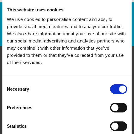
This website uses cookies
Numéro de suivi :
We use cookies to personalise content and ads, to
provide social media features and to analyse our traffic.
Repérer un envoi
We also share information about your use of our site with
our social media, advertising and analytics partners who
may combine it with other information that you’ve
provided to them or that they’ve collected from your use
of their services.
Communiquer avec nous
The UPS Store #133
Consent
11007 Jasper Ave N.W
Necessary
Edmonton Alberta - T5K 0K6
Selection
Obtenez l'itinéraire vers notre magasin
(780) 448-5898
Preferences
(780) 488-2711
store133@theupsstore.ca
Statistics