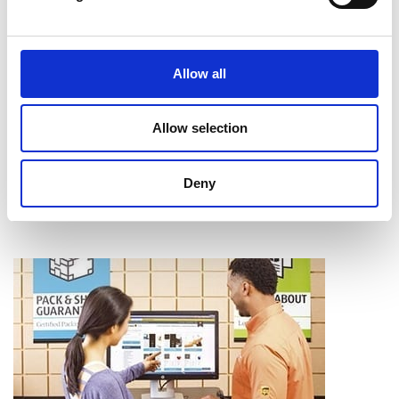
Intercalaires à onglet
Assemblage
Reliure
Allow all
Pliage
Mise en bloc
Coupe et perforage
Allow selection
Laminage
Apprendre davantage
Deny