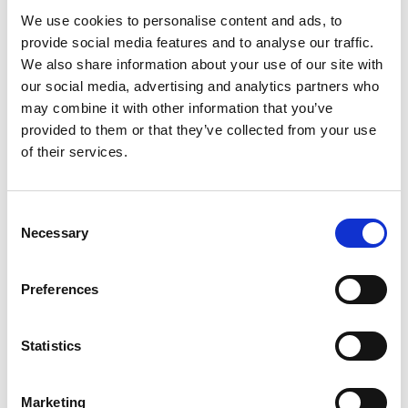
Retenue et réacheminement du courrier
We use cookies to personalise content and ads, to
Apprendre davantage
provide social media features and to analyse our traffic.
We also share information about your use of our site with
our social media, advertising and analytics partners who
may combine it with other information that you’ve
provided to them or that they’ve collected from your use
of their services.
Consent
Necessary
Selection
Preferences
Services de finition de documents
Statistics
Donnez fière allure à vos documents grâce à nos services de
finition. Nos services comprennent notamment ce qui suit :
Marketing