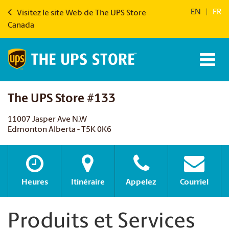
EN
|
FR
Visitez le site Web de The UPS Store
Canada
The UPS Store #133
11007 Jasper Ave N.W
Edmonton Alberta - T5K 0K6
Heures
Itinéraire
Appelez
Courriel
Produits et Services