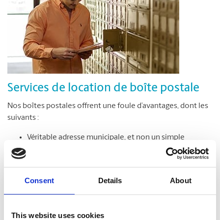
Services de location de boîte postale
Nos boîtes postales offrent une foule d’avantages, dont les
suivants :
Véritable adresse municipale, et non un simple
numéro de case postale
Réception de colis livrés par toutes les entreprises de
messagerie
Consent
Details
About
Accès sécuritaire à votre boîte postale en tout temps,
jour et nuit*
Avis de réception des colis et du courrier
This website uses cookies