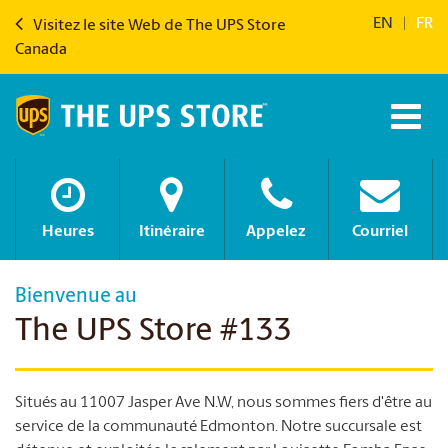
EN
|
FR
Visitez le site Web de The UPS Store
Canada
Heures
Itinéraire
Appelez
Courriel
Bienvenue au
The UPS Store #133
Situés au 11007 Jasper Ave N.W, nous sommes fiers d'être au
service de la communauté Edmonton. Notre succursale est