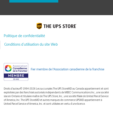
Politique de confidentialité
Conditions d’utilisation du site Web
Fier membre de l'Association canadienne de la franchise
Droits d'auteur© 1994-2026 Les succursales The UPS StoreMD au Canada appartiennent et sont
exploitées par des franchisés autorisés indépendants de MBEC Communications Inc., une société
sise en Ontario et titulaire-maître de The UPS Store, Inc., une société filiale de United Parcel Service
of America, Inc. The UPS StoreMD et autres marques de commerce UPSMD appartiennent à
United Parcel Service of America, Inc. et sont utilisées en vertu d’une licence.