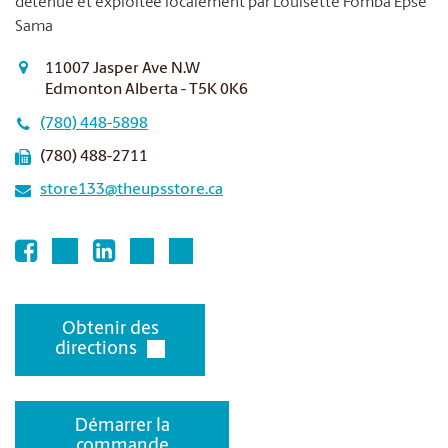
détenue et exploitée localement par Louisette Fomba Epse
Sama
11007 Jasper Ave N.W
Edmonton Alberta - T5K 0K6
(780) 448-5898
(780) 488-2711
store133@theupsstore.ca
Obtenir des
directions
Démarrer la
commande