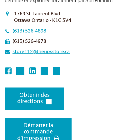
détenue et exploitée localement par Adil Ebrahim
1769 St. Laurent Blvd
Ottawa Ontario - K1G 3V4
(613) 526-4898
(613) 526-4978
store112@theupsstore.ca
Obtenir des
directions
Démarrer la
commande
d'impression