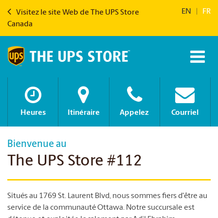
EN
|
FR
Visitez le site Web de The UPS Store
Canada
Heures
Itinéraire
Appelez
Courriel
Bienvenue au
The UPS Store #112
Situés au 1769 St. Laurent Blvd, nous sommes fiers d'être au
service de la communauté Ottawa. Notre succursale est