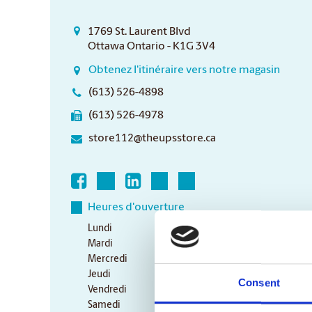
1769 St. Laurent Blvd
Ottawa Ontario - K1G 3V4
Obtenez l'itinéraire vers notre magasin
(613) 526-4898
(613) 526-4978
store112@theupsstore.ca
Heures d'ouverture
Lundi
9:00 am - 7:00 pm
Mardi
9:00 am - 7:00 pm
Mercredi
9:00 am - 7:00 pm
Jeudi
9:00 am - 7:00 pm
Consent
Vendredi
9:00 am - 7:00 pm
Samedi
10:00 am - 4:00 pm