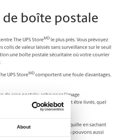
 de boîte postale
MD
 centre The UPS Store
le plus près. Vous prévoyez
olis de valeur laissés sans surveillance sur le seuil
ion une boîte postale sécuritaire où votre courrier
.
MD
 The UPS Store
comportent une foule d’avantages,
 de case postale : rehaussez l’image
dresse où tous vos colis peuvent être livrés, quel
rrier quand bon vous semble* ;
de courrier : ayant l’esprit tranquille en sachant
About
e que vous veniez le chercher. Nous pouvons aussi