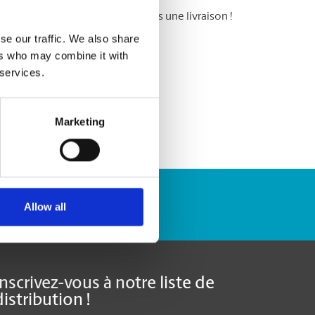
 messagerie : ne ratez plus jamais une livraison !
se our traffic. We also share
ers who may combine it with
 services.
Marketing
Repérer un envoi
Allow all
Inscrivez-vous à notre liste de
distribution !