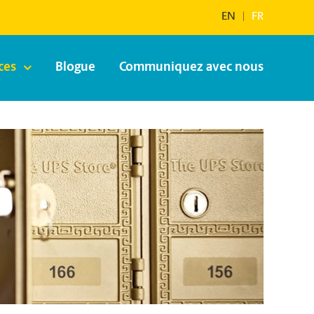
EN
|
FR
ces
Blogue
Communiquez avec nous