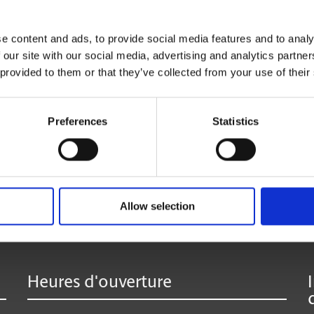
vous le réexpédier où que vous soyez.
La réception de colis de toutes les entreprises de
e content and ads, to provide social media features and to analy
 our site with our social media, advertising and analytics partn
 provided to them or that they’ve collected from your use of their
* Offert seulement à certains centres participants.
**Des frais supplémentaires peuvent s’appliquer.
Preferences
Statistics
:
Allow selection
Heures d'ouverture