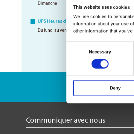
Dimanche
12:00 pm - 4:00 pm
This website uses cookies
We use cookies to personalis
UPS Heures de ramassage
information about your use of
other information that you’ve
Du lundi au vendredi
5:00 pm
Consent
Necessary
Selection
Numéro de suivi 
Deny
Communiquer avec nous