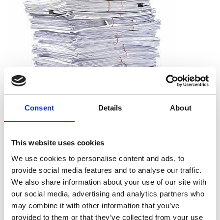
Consent
Details
About
Que puis-je déchiqueter ?
This website uses cookies
Vous pouvez déchiqueter tous les types de papier, dont le
We use cookies to personalise content and ads, to
papier d’impression, les reçus, les notes et les sorties
provide social media features and to analyse our traffic.
d’imprimante. Et vous n’avez pas à vous soucier de retirer les
We also share information about your use of our site with
agrafes, les trombones ou les chemises. Nous acceptons les
our social media, advertising and analytics partners who
documents tels qu’ils sont.
may combine it with other information that you’ve
provided to them or that they’ve collected from your use