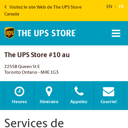
EN
|
FR
Visitez le site Web de The UPS Store
Canada
The UPS Store #10 au
2255B Queen St E
Toronto Ontario - M4E 1G3
Heures
Itinéraire
Appelez
Courriel
Services de