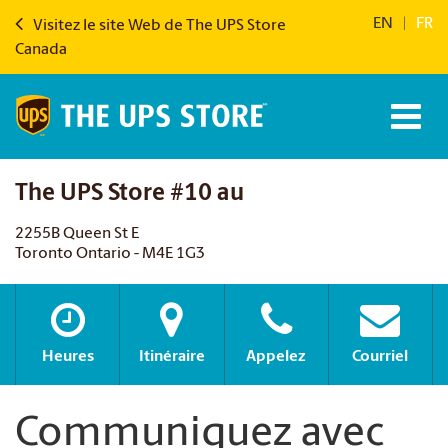
EN
|
FR
Visitez le site Web de The UPS Store
Canada
The UPS Store #10 au
2255B Queen St E
Toronto Ontario - M4E 1G3
Heures
Itinéraire
Appelez
Courriel
Communiquez avec