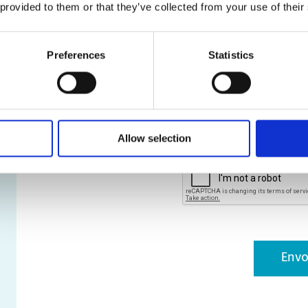
 provided to them or that they’ve collected from your use of their
et xlsx types de fichie
Preferences
Statistics
* Indique un champ obligatoire
*
Oui, j’accepte que The UPS St
cliquant sur Soumettre, je déclar
Politique de confidentialité.
.
Allow selection
CAPTCHA