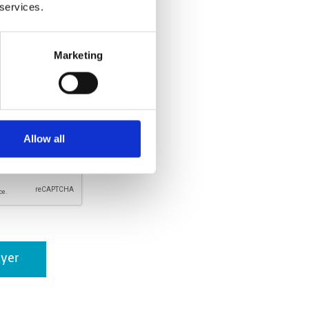
 services.
rs sont acceptés.
Marketing
ore communique avec moi*. En
e avoir lu et accepter la
Allow all