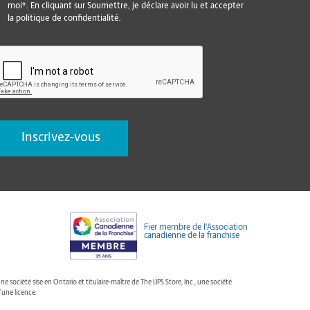
moi*. En cliquant sur Soumettre, je déclare avoir lu et accepter
la politique de confidentialité.
CAPTCHA
Fier membre de l'Association
canadienne de la franchise
ciété sise en Ontario et titulaire-maître de The UPS Store, Inc., une société
’une licence.