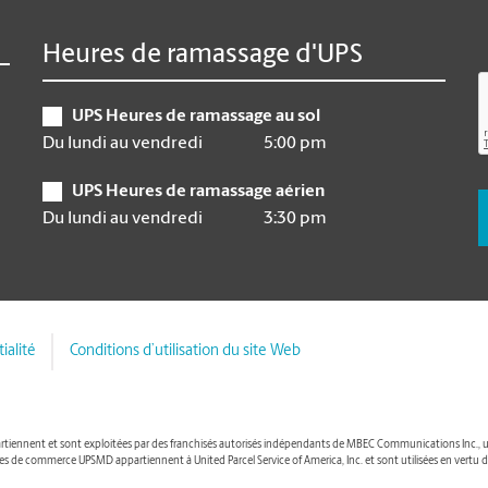
Heures de ramassage d'UPS
UPS Heures de ramassage au sol
Du lundi au vendredi
5:00 pm
UPS Heures de ramassage aérien
Du lundi au vendredi
3:30 pm
ialité
Conditions d’utilisation du site Web
nnent et sont exploitées par des franchisés autorisés indépendants de MBEC Communications Inc., une so
ues de commerce UPSMD appartiennent à United Parcel Service of America, Inc. et sont utilisées en vertu d