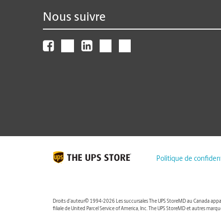
Nous suivre
Politique de confident
Droits d'auteur© 1994-2026 Les succursales The UPS StoreMD au Canada appartie
filiale de United Parcel Service of America, Inc. The UPS StoreMD et autres marq