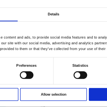
nous pouvons les emballer pour vous avec minutie et s
Solutions d’emballage sur mesure
Details
Les objets surdimensionnés ou de forme spéciale exig
vous proposer des solutions d’emballage adaptées à v
commencer ? Passez voir nos experts certifiés en embal
e content and ads, to provide social media features and to analy
les meilleures méthodes d’emballage.
 our site with our social media, advertising and analytics partn
 provided to them or that they’ve collected from your use of their
Garantie d’emballage et d’expédition
Nous savons combien vos envois sont importants. À 
la légère. Nos experts certifiés en emballage sont passé
Preferences
Statistics
pourquoi nous répondons fièrement de nos services. P
d’emballage et d’expédition. Passez nous voir pour en s
Allow selection
Services et fournitures de démén