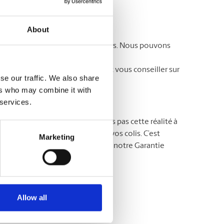
avoir-faire.
About
ent souvent des soins particuliers. Nous pouvons
os besoins. Vous ne savez par où
lage dès aujourd’hui. Ils sauront vous conseiller sur
se our traffic. We also share
ers who may combine it with
 services.
MD
The UPS Store
, nous ne prenons pas cette réalité à
s maîtres dans la protection de vos colis. C’est
Marketing
rotégez vos colis en souscrivant notre Garantie
avoir plus !
Allow all
agement