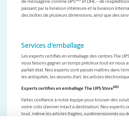
MD
de messagerie comme UPS
et DHL – de l’expédition 
passant par la livraison intérieure et la livraison int
des boîtes de plusieurs dimensions, ainsi que des ser
Services d’emballage
Les experts certifiés en emballage des centres The UP
vous faisons gagner un temps précieux tout en nous as
parfait état. Nos experts sont passés maîtres dans l’e
les antiquités, les œuvres d’art, les articles électroniques
MD
Experts certifiés en emballage The UPS Store
Faites confiance à notre équipe pour trouver des solu
votre colis d’arriver intact à destination. Nos expert
tout, même les articles fragiles, surdimensionnés ou de
Que vous envoyiez des délices maison à des proches à l