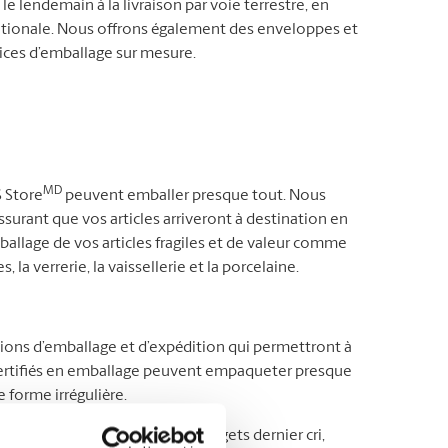
le lendemain à la livraison par voie terrestre, en
ernationale. Nous offrons également des enveloppes et
vices d’emballage sur mesure.
MD
S Store
peuvent emballer presque tout. Nous
surant que vos articles arriveront à destination en
mballage de vos articles fragiles et de valeur comme
, la verrerie, la vaissellerie et la porcelaine.
tions d’emballage et d’expédition qui permettront à
s certifiés en emballage peuvent empaqueter presque
 forme irrégulière.
’autre bout du pays ou des gadgets dernier cri,