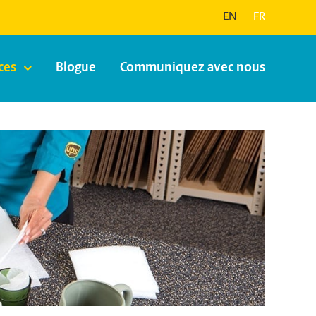
EN
|
FR
ces
Blogue
Communiquez avec nous