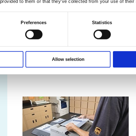
 provided to them or that they’ve collected from your use of their
Services de location de boîte posta
Nos boîtes postales offrent une foule d’avantages, dont
Preferences
Statistics
Véritable adresse municipale, et non un simple 
Réception de colis livrés par toutes les entrepr
Accès sécuritaire à votre boîte postale en tout t
Avis de réception des colis et du courrier
Retenue et réacheminement du courrier
Allow selection
Apprendre davantage