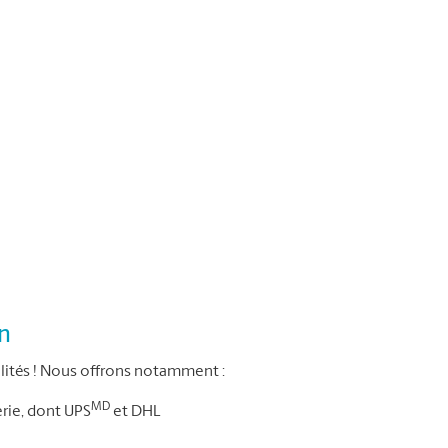
on
ités ! Nous offrons notamment :
MD
erie, dont UPS
et DHL