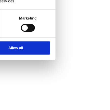
 services.
le
 les suivants :
Marketing
numéro de case postale
ises de messagerie
emps, jour et nuit*
Allow all