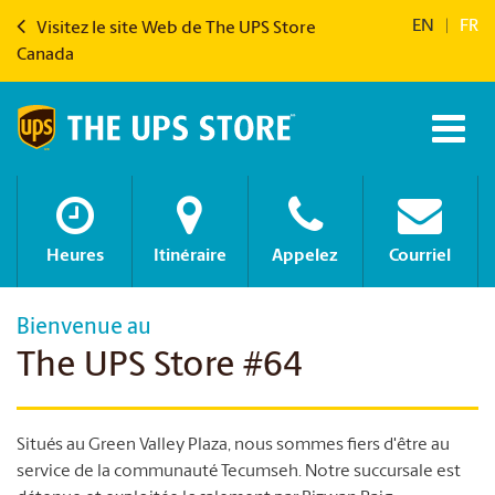
EN
|
FR
Visitez le site Web de The UPS Store
Canada
Heures
Itinéraire
Appelez
Courriel
Bienvenue au
The UPS Store #64
Situés au Green Valley Plaza, nous sommes fiers d'être au
service de la communauté Tecumseh. Notre succursale est