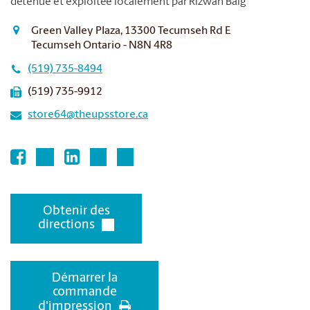
détenue et exploitée localement par Rizwan Baig
Green Valley Plaza, 13300 Tecumseh Rd E
Tecumseh Ontario - N8N 4R8
(519) 735-8494
(519) 735-9912
store64@theupsstore.ca
Obtenir des
directions
Démarrer la
commande
d'impression