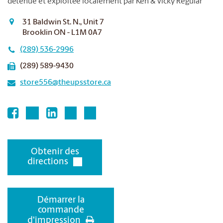
détenue et exploitée localement par Ken & Vicky Regular
31 Baldwin St. N., Unit 7
Brooklin ON - L1M 0A7
(289) 536-2996
(289) 589-9430
store556@theupsstore.ca
Obtenir des
directions
Démarrer la
commande
d'impression