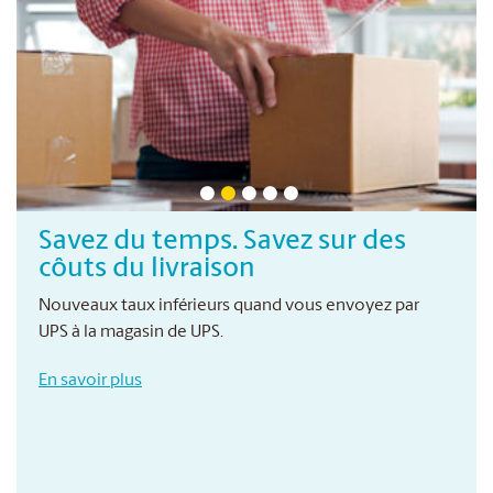
Savez du temps. Savez sur des
Se
côuts du livraison
d'
Nouveaux taux inférieurs quand vous envoyez par
Vot
UPS à la magasin de UPS.
Idé
En savoir plus
En 