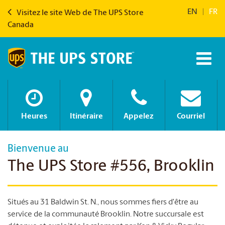
EN
|
FR
Visitez le site Web de The UPS Store
Canada
Heures
Itinéraire
Appelez
Courriel
Bienvenue au
The UPS Store #556, Brooklin
Situés au 31 Baldwin St. N., nous sommes fiers d'être au
service de la communauté Brooklin. Notre succursale est