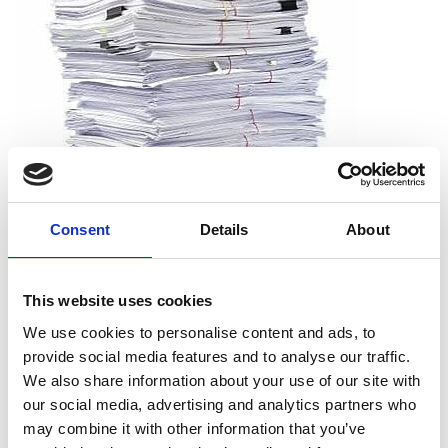
Consent
Details
About
Que puis-je déchiqueter ?
This website uses cookies
We use cookies to personalise content and ads, to
Vous pouvez déchiqueter tous les types de papier, dont le
provide social media features and to analyse our traffic.
papier d’impression, les reçus, les notes et les sorties
We also share information about your use of our site with
d’imprimante. Et vous n’avez pas à vous soucier de retirer les
our social media, advertising and analytics partners who
agrafes, les trombones ou les chemises. Nous acceptons les
may combine it with other information that you’ve
documents tels qu’ils sont.