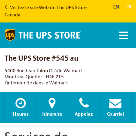
EN
|
FR
Visitez le site Web de The UPS Store
Canada
The UPS Store #545 au
5400 Rue Jean-Talon O, à/In Walmart
Montreal Quebec - H4P 2T5
l'intérieur de dans le Walmart
Heures
Itinéraire
Appelez
Courriel