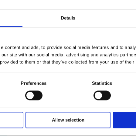
nous pouvons les emballer pour vous avec minutie et s
Solutions d’emballage sur mesure
Details
Les objets surdimensionnés ou de forme spéciale exig
vous proposer des solutions d’emballage adaptées à v
commencer ? Passez voir nos experts certifiés en embal
e content and ads, to provide social media features and to analy
les meilleures méthodes d’emballage.
 our site with our social media, advertising and analytics partn
 provided to them or that they’ve collected from your use of their
Garantie d’emballage et d’expédition
Nous savons combien vos envois sont importants. À 
la légère. Nos experts certifiés en emballage sont passé
Preferences
Statistics
pourquoi nous répondons fièrement de nos services. P
d’emballage et d’expédition. Passez nous voir pour en s
Allow selection
Services et fournitures de démén