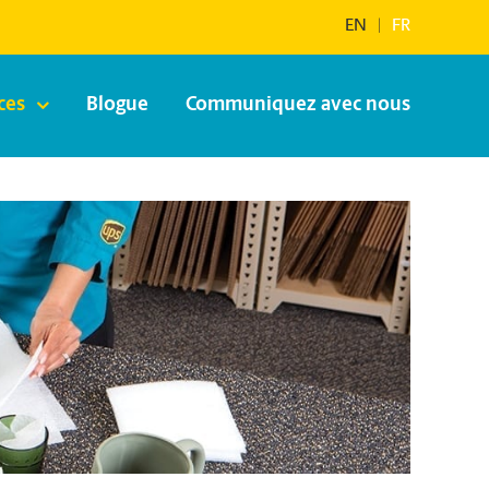
EN
|
FR
ces
Blogue
Communiquez avec nous