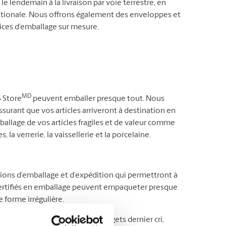
le lendemain à la livraison par voie terrestre, en
ernationale. Nous offrons également des enveloppes et
vices d’emballage sur mesure.
MD
S Store
peuvent emballer presque tout. Nous
surant que vos articles arriveront à destination en
mballage de vos articles fragiles et de valeur comme
, la verrerie, la vaissellerie et la porcelaine.
tions d’emballage et d’expédition qui permettront à
s certifiés en emballage peuvent empaqueter presque
 forme irrégulière.
’autre bout du pays ou des gadgets dernier cri,