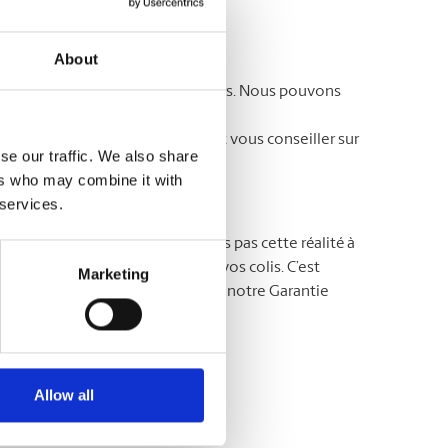
avoir-faire.
About
ent souvent des soins particuliers. Nous pouvons
os besoins. Vous ne savez par où
lage dès aujourd’hui. Ils sauront vous conseiller sur
se our traffic. We also share
ers who may combine it with
 services.
MD
The UPS Store
, nous ne prenons pas cette réalité à
s maîtres dans la protection de vos colis. C’est
Marketing
rotégez vos colis en souscrivant notre Garantie
avoir plus !
Allow all
agement