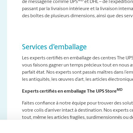
MD
de messagerie comme UPS
et DHL – de l’expédition 
passant par la livraison intérieure et la livraison int
des boîtes de plusieurs dimensions, ainsi que des ser
Services d’emballage
Les experts certifiés en emballage des centres The UP
vous faisons gagner un temps précieux tout en nous as
parfait état. Nos experts sont passés maîtres dans l’e
les antiquités, les œuvres d’art, les articles électroniques
MD
Experts certifiés en emballage The UPS Store
Faites confiance à notre équipe pour trouver des solu
votre colis d’arriver intact à destination. Nos expert
tout, même les articles fragiles, surdimensionnés ou de
Que vous envoyiez des délices maison à des proches à l