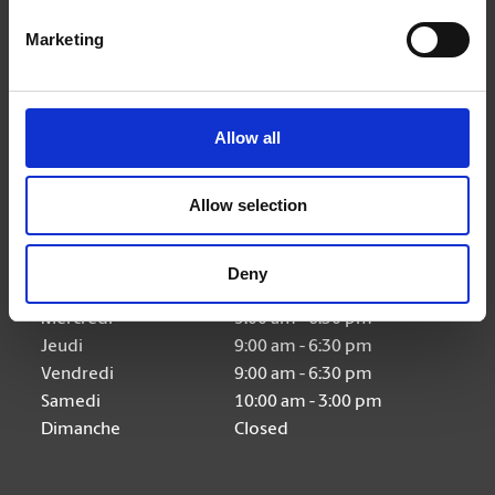
Nous suivre
Marketing
Allow all
Heures d'ouverture
Allow selection
Lundi
9:00 am - 6:30 pm
Deny
Mardi
9:00 am - 6:30 pm
Mercredi
9:00 am - 6:30 pm
Jeudi
9:00 am - 6:30 pm
Vendredi
9:00 am - 6:30 pm
Samedi
10:00 am - 3:00 pm
Dimanche
Closed