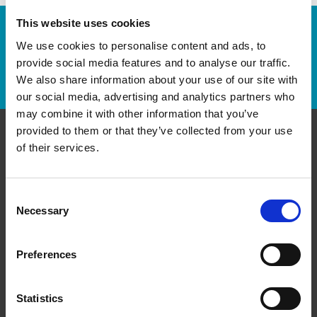
This website uses cookies
Numéro de suivi :
We use cookies to personalise content and ads, to
provide social media features and to analyse our traffic.
Repérer un envoi
We also share information about your use of our site with
our social media, advertising and analytics partners who
may combine it with other information that you’ve
provided to them or that they’ve collected from your use
of their services.
Communiquer avec nous
The UPS Store #521
Consent
700 8th Avenue SW
Necessary
Calgary Alberta - T2P 1H2
Selection
Obtenez l'itinéraire vers notre magasin
(403) 455-4002
Preferences
(403) 455-4144
store521@theupsstore.ca
Statistics