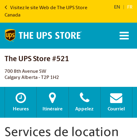
EN
|
FR
Visitez le site Web de The UPS Store
Canada
The UPS Store #521
700 8th Avenue SW
Calgary Alberta - T2P 1H2
Heures
Itinéraire
Appelez
Courriel
Services de location