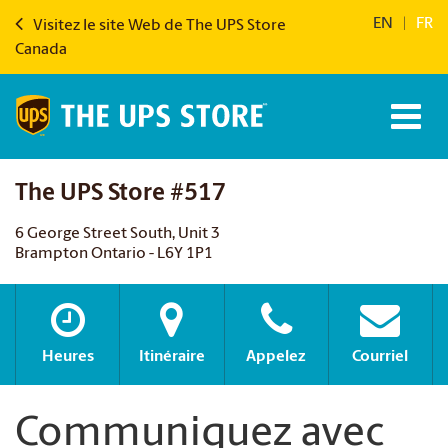
EN
|
FR
Visitez le site Web de The UPS Store
Canada
The UPS Store #517
6 George Street South, Unit 3
Brampton Ontario - L6Y 1P1
Heures
Itinéraire
Appelez
Courriel
Communiquez avec