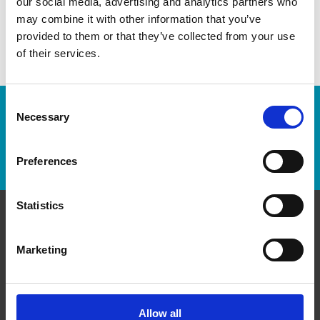
our social media, advertising and analytics partners who
may combine it with other information that you’ve
provided to them or that they’ve collected from your use
of their services.
Consent
Numéro de suivi :
Necessary
Selection
Repérer un envoi
Preferences
Statistics
Communiquer avec nous
Marketing
The UPS Store #517
6 George Street South, Unit 3
Brampton Ontario - L6Y 1P1
Allow all
Obtenez l'itinéraire vers notre magasin