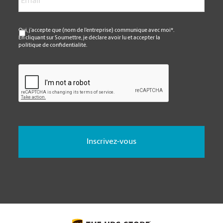
*
Oui, j’accepte que (nom de l’entreprise) communique avec moi*.
En cliquant sur Soumettre, je déclare avoir lu et accepter la
politique de confidentialité.
CAPTCHA