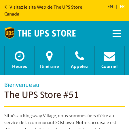
EN
|
FR
Visitez le site Web de The UPS Store
Canada
Heures
Itinéraire
Appelez
Courriel
Bienvenue au
The UPS Store #51
Situés au Kingsway Village, nous sommes fiers d'être au
service de la communauté Oshawa. Notre succursale est