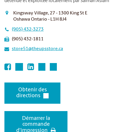
détenue et exploitée localement par Salman Aslam
Kingsway Village, 27 - 1300 King St E
Oshawa Ontario - L1H 8J4
(905) 432-3273
(905) 432-1811
store51@theupsstore.ca
Obtenir des
directions
Démarrer la
commande
d'impression