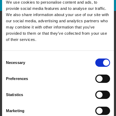
We use cookies to personalise content and ads, to
provide social media features and to analyse our traffic.
We also share information about your use of our site with
our social media, advertising and analytics partners who
Communiquer avec nous
may combine it with other information that you’ve
provided to them or that they’ve collected from your use
of their services.
The UPS Store #509
264 Queens Quay West
Toronto Ontario - M5J 1B5
Obtenez l'itinéraire vers notre magasin
Consent
Necessary
(416) 599-1677
Selection
(416) 599-1633
store509@theupsstore.ca
Preferences
Statistics
Nous suivre
Marketing