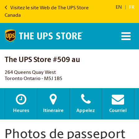
EN
|
FR
Visitez le site Web de The UPS Store
Canada
The UPS Store #509 au
264 Queens Quay West
Toronto Ontario - M5J 1B5
Heures
Itinéraire
Appelez
Courriel
Photos de passeport