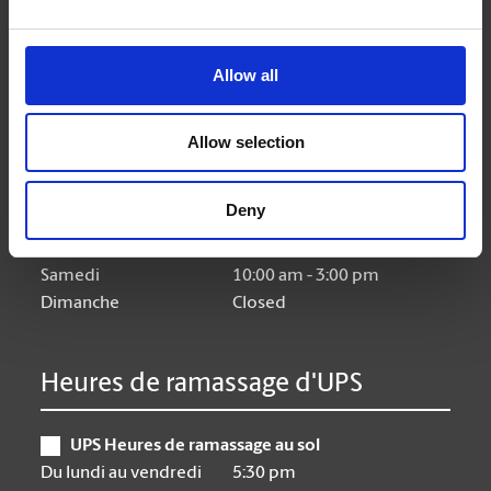
Heures d'ouverture
Allow all
Lundi
9:00 am - 7:00 pm
Allow selection
Mardi
9:00 am - 7:00 pm
Mercredi
9:00 am - 7:00 pm
Deny
Jeudi
9:00 am - 7:00 pm
Vendredi
9:00 am - 7:00 pm
Samedi
10:00 am - 3:00 pm
Dimanche
Closed
Heures de ramassage d'UPS
UPS Heures de ramassage au sol
Du lundi au vendredi
5:30 pm