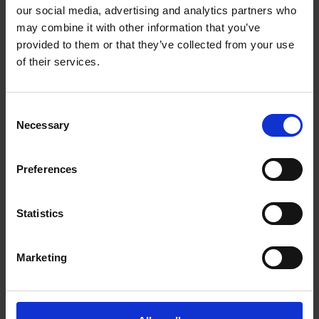
our social media, advertising and analytics partners who
The UPS Store #509
may combine it with other information that you’ve
264 Queens Quay West
Toronto Ontario - M5J 1B5
provided to them or that they’ve collected from your use
Obtenez l'itinéraire vers notre magasin
of their services.
(416) 599-1677
(416) 599-1633
Consent
store509@theupsstore.ca
Necessary
Selection
Nous suivre
Preferences
Statistics
Marketing
Heures d'ouverture
Lundi
9:00 am - 7:00 pm