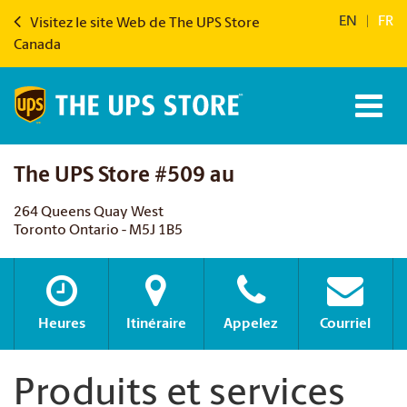
EN
|
FR
Visitez le site Web de The UPS Store
Canada
The UPS Store #509 au
264 Queens Quay West
Toronto Ontario - M5J 1B5
Heures
Itinéraire
Appelez
Courriel
Produits et services